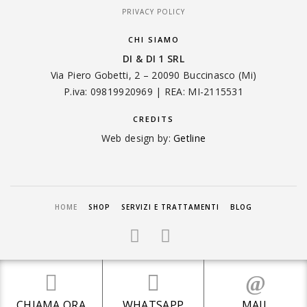
PRIVACY POLICY
CHI SIAMO
DI & DI 1 SRL
Via Piero Gobetti, 2 – 20090 Buccinasco (Mi)
P.iva: 09819920969 | REA: MI-2115531
CREDITS
Web design by:
Getline
HOME
SHOP
SERVIZI E TRATTAMENTI
BLOG
© COPYRIGHT 2024 DI & DI 1 SRL - TUTTI I DIRITTI RISERVATI
CHIAMA ORA
WHATSAPP
MAIL