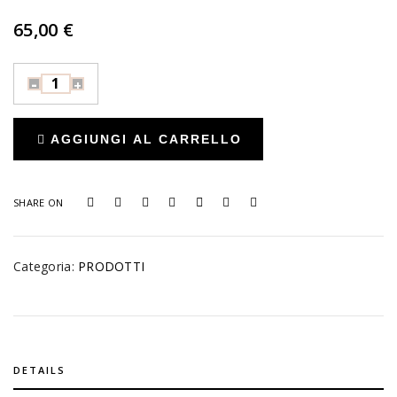
65,00
€
MASCHERA
ALLA
GELATINA
AGGIUNGI AL CARRELLO
PER
PELLI
SENSIBILI
SHARE ON
quantity
Categoria:
PRODOTTI
DETAILS